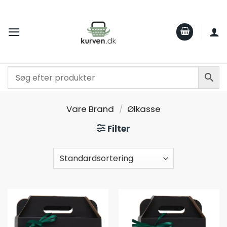
Fortsæt
til
indhold
Vare Brand
/
Ølkasse
Filter