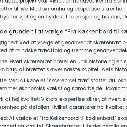
 af dette projekt står Viktor, en håndværker fra Sor
ter til live. Med sin omhu og ekspertise sikrer han,
ryd for øjet og en hyldest til den sjæl og historie, de
de grunde til at vælge “Fra Køkkenbord til 
ighed: Ved at vælge et genanvendt skærebræt bidr
ved at mindske træaffald og fremme genanvendels
orie: Hvert skærebræt bærer en unik historie og en sj
in brug af brættet skriver næste kapitel i dets histor
øtte: Ved at købe et “skærebræt træ” støtter du lo
fremmer økonomisk vækst og samarbejde i lokalomr
 af høj kvalitet: Viktors ekspertise sikrer, at hve
mhed på detaljen. Hvilket garanterer høj kvalitet 
ed: At vælge et “fra Køkkenbord til køkkenbord” s
arhed og kvalitet. Skærebrættet tilbyder nemlig en 