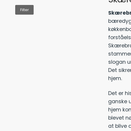
Mindste
Højeste
Filter
pris
pris
Skærebr
bæredygt
køkkenbo
forståels
Skærebræt
stammer 
slogan un
Det sikre
hjem.
Det er h
ganske un
hjem kom
blevet nø
at blive