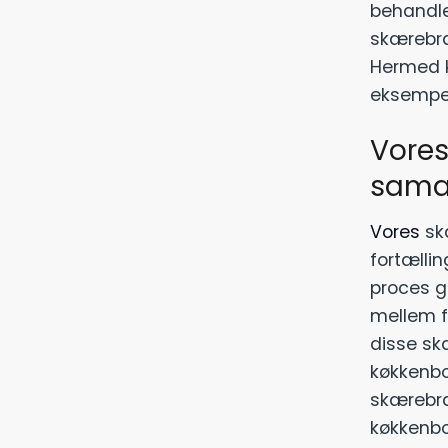
behandle
skærebræt
Hermed k
eksempel
Vores
sama
Vores
sk
fortællin
proces g
mellem fo
disse sk
køkkenbo
skærebræt
køkkenbor