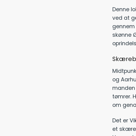
Denne lok
ved at g
gennem vo
skønne Øs
oprindel
Skærebr
Midtpunkt
og Aarhus
manden b
tømrer. H
om genan
Det er V
et skære