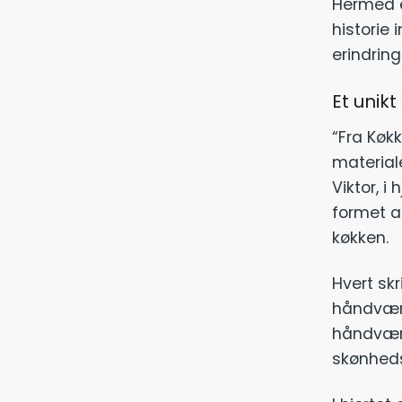
Hermed e
historie 
erindrin
Et unik
“Fra Køk
material
Viktor, i
formet af
køkken.
Hvert skr
håndværk
håndværks
skønheds