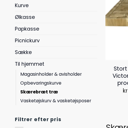
Kurve
Ølkasse
Papkasse
Picnickurv
Sække
Til hjemmet
Stor
Magasinholder & avisholder
Victo
pro
Opbevaringskurve
kr
Skærebræt træ
Vasketøjskurv & vasketøjsposer
Filtrer efter pris
Skære