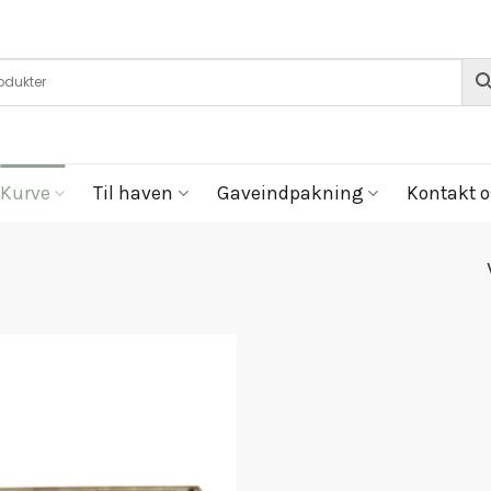
Kurve
Til haven
Gaveindpakning
Kontakt o