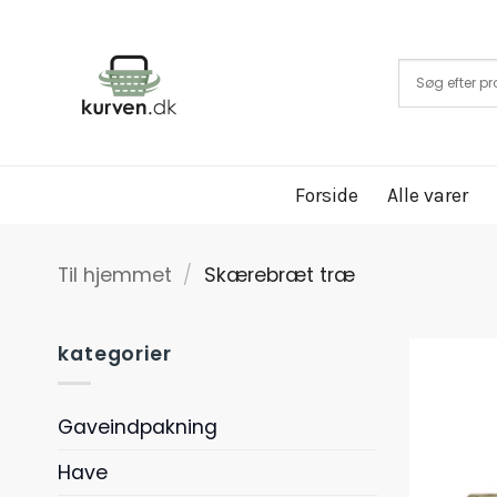
Fortsæt
til
indhold
Forside
Alle varer
Til hjemmet
/
Skærebræt træ
kategorier
Gaveindpakning
Have