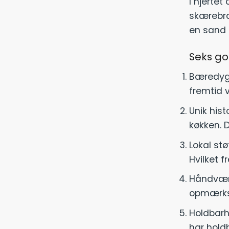
I hjertet
skærebræt
en sand f
Seks go
Bæredygt
fremtid 
Unik hist
køkken. D
Lokal st
Hvilket 
Håndværk
opmærkso
Holdbarh
har holdb