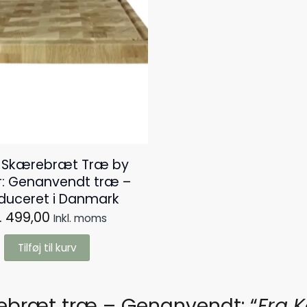
t Skærebræt Træ by
r: Genanvendt træ –
duceret i Danmark
.
499,00
Inkl. moms
Tilføj til kurv
bræt træ – Genanvendt: “
Fra K