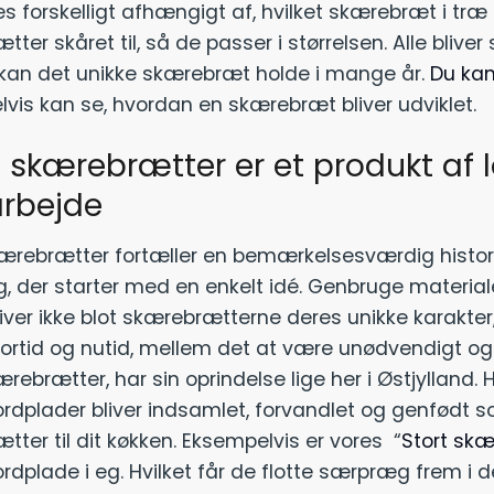
s forskelligt afhængigt af, hvilket skærebræt i træ
ter skåret til, så de passer i størrelsen. Alle bliv
an det unikke skærebræt holde i mange år.
Du kan
vis kan se, hvordan en skærebræt bliver udviklet.
 skærebrætter er et produkt af
rbejde
ærebrætter fortæller en bemærkelsesværdig histo
g, der starter med en enkelt idé. Genbruge materiale
iver ikke blot skærebrætterne deres unikke karakte
rtid og nutid, mellem det at være unødvendigt og bli
ærebrætter, har sin oprindelse lige her i Østjylland
rdplader bliver indsamlet, forvandlet og genfødt s
ter til dit køkken. Eksempelvis er vores “
Stort sk
dplade i eg. Hvilket får de flotte særpræg frem i d