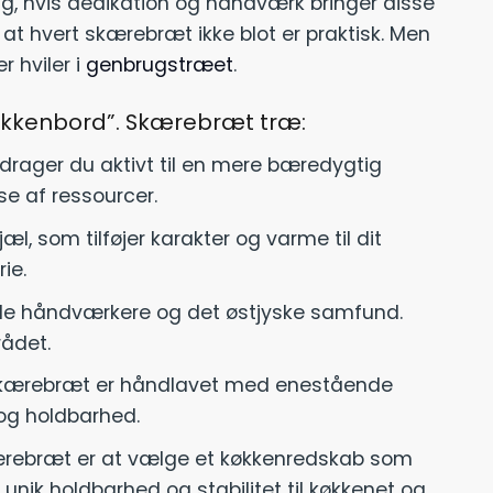
ring, hvis dedikation og håndværk bringer disse
 at hvert skærebræt ikke blot er praktisk. Men
r hviler i
genbrugstræet
.
køkkenbord”. Skærebræt træ:
ager du aktivt til en mere bæredygtig
e af ressourcer.
æl, som tilføjer karakter og varme til dit
ie.
kale håndværkere og det østjyske samfund.
ådet.
rt skærebræt er håndlavet med enestående
og holdbarhed.
kærebræt er at vælge et køkkenredskab som
unik holdbarhed og stabilitet til køkkenet og