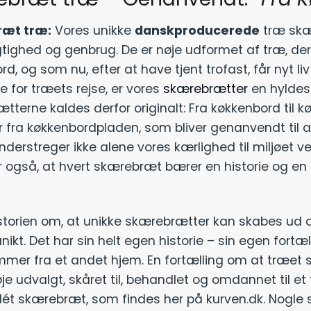
æt træ:
Vores unikke
danskproducerede
træ skær
ighed og genbrug. De er nøje udformet af træ, de
rd, og som nu, efter at have tjent trofast, får nyt
e for træets rejse, er vores
skærebrætter
en hyldes
terne kaldes derfor originalt: Fra køkkenbord til k
fra køkkenbordpladen, som bliver genanvendt til 
derstreger ikke alene vores kærlighed til miljøet v
r også, at hvert skærebræt bærer en historie og en sjæ
istorien om, at unikke skærebrætter kan skabes ud 
ikt. Det har sin helt egen historie – sin egen fortæl
mer fra et andet hjem. En fortælling om at træet
je udvalgt, skåret til, behandlet og omdannet til e
 dét skærebræt, som findes her på kurven.dk. Nogle 