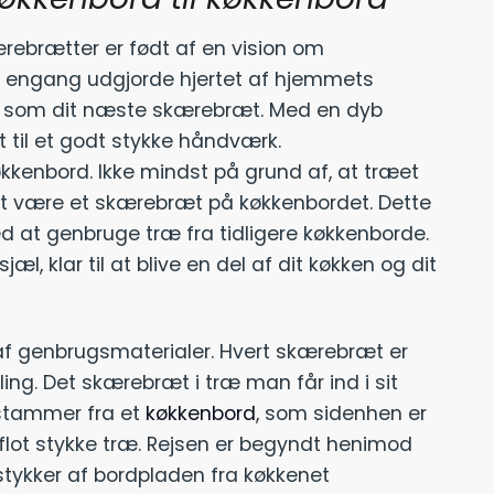
ebrætter er født af en vision om
r engang udgjorde hjertet af hjemmets
 liv som dit næste skærebræt. Med en dyb
t til et godt stykke håndværk.
økkenbord. Ikke mindst på grund af, at træet
at være et skærebræt på køkkenbordet. Dette
ed at genbruge træ fra tidligere køkkenborde.
l, klar til at blive en del af dit køkken og dit
af genbrugsmaterialer. Hvert skærebræt er
ling. Det skærebræt i træ man får ind i sit
 stammer fra et
køkkenbord
, som sidenhen er
t flot stykke træ. Rejsen er begyndt henimod
stykker af bordpladen fra køkkenet