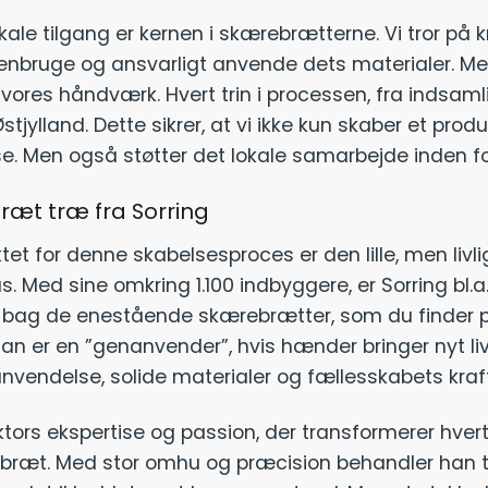
ale tilgang er kernen i skærebrætterne. Vi tror på kr
enbruge og ansvarligt anvende dets materialer. Me
res håndværk. Hvert trin i processen, fra indsamlin
tjylland. Dette sikrer, at vi ikke kun skaber et produk
se. Men også støtter det lokale samarbejde inden fo
æt træ fra Sorring
et for denne skabelsesproces er den lille, men livl
. Med sine omkring 1.100 indbyggere, er Sorring bl.a.
ag de enestående skærebrætter, som du finder på 
an er en ”genanvender”, hvis hænder bringer nyt liv t
vendelse, solide materialer og fællesskabets kraft
iktors ekspertise og passion, der transformerer hver
bræt. Med stor omhu og præcision behandler han tr