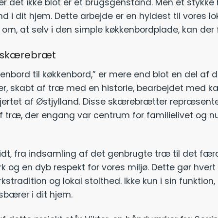
r det ikke blot er et brugsgenstand. Men et stykke
ind i dit hjem. Dette arbejde er en hyldest til vores
g om, at selv i den simple køkkenbordplade, kan der
t skærebræt
kenbord til køkkenbord,” er mere end blot en del af 
er, skabt af træ med en historie, bearbejdet med k
 hjertet af Østjylland. Disse skærebrætter repræsen
 træ, der engang var centrum for familielivet og nu 
idt, fra indsamling af det genbrugte træ til det fæ
 og en dyb respekt for vores miljø. Dette gør hvert 
tradition og lokal stolthed. Ikke kun i sin funktion
bærer i dit hjem.