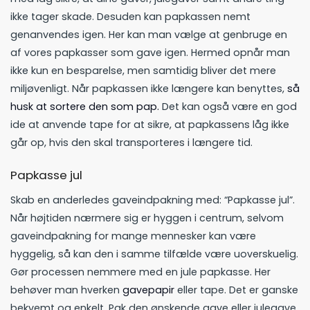
ikke tager skade. Desuden kan papkassen nemt
genanvendes igen. Her kan man vælge at genbruge en
af vores papkasser som gave igen. Hermed opnår man
ikke kun en besparelse, men samtidig bliver det mere
miljøvenligt. Når papkassen ikke længere kan benyttes,
så
husk at sortere den som pap.
Det kan også være en god
ide at anvende tape for at sikre, at papkassens låg ikke
går op, hvis den skal transporteres i længere tid.
Papkasse jul
Skab en anderledes gaveindpakning med: “Papkasse jul”.
Når højtiden nærmere sig er hyggen i centrum, selvom
gaveindpakning for mange mennesker kan være
hyggelig, så kan den i samme tilfælde være uoverskuelig.
Gør processen nemmere med en jule papkasse. Her
behøver man hverken
gavepapir
eller tape. Det er ganske
bekvemt og enkelt. Pak den ønskende gave eller julegave