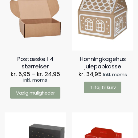
Postæske i 4
Honningkagehus
størrelser
julepapkasse
Prisinterval:
kr.
6,95
–
kr.
24,95
kr.
34,95
Inkl. moms
kr. 6,95
Inkl. moms
til
Tilføj til kurv
kr. 24,95
Vælg muligheder
Dette
vare
har
flere