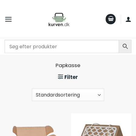
Fortsæt
til
indhold
Papkasse
Filter