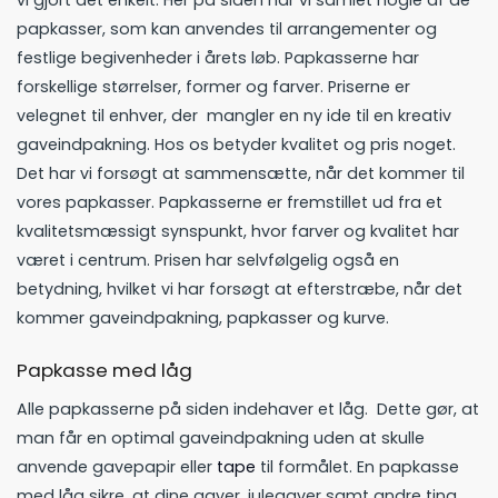
vi gjort det enkelt. Her på siden har vi samlet nogle af de
kan
papkasser, som kan anvendes til arrangementer og
vælges
festlige begivenheder i årets løb. Papkasserne har
på
forskellige størrelser, former og farver. Priserne er
varesiden
velegnet til enhver, der mangler en ny ide til en kreativ
gaveindpakning. Hos os betyder kvalitet og pris noget.
Det har vi forsøgt at sammensætte, når det kommer til
vores papkasser. Papkasserne er fremstillet ud fra et
kvalitetsmæssigt synspunkt, hvor farver og kvalitet har
været i centrum. Prisen har selvfølgelig også en
betydning, hvilket vi har forsøgt at efterstræbe, når det
kommer gaveindpakning, papkasser og kurve.
Papkasse med låg
Alle papkasserne på siden indehaver et låg. Dette gør, at
man får en optimal gaveindpakning uden at skulle
anvende gavepapir eller
tape
til formålet. En papkasse
med låg sikre, at dine gaver, julegaver samt andre ting