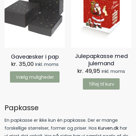
varianter.
Mulighederne
kan
vælges
på
varesiden
Julepapkasse med
Gaveæsker i pap
julemand
kr.
35,00
Inkl. moms
kr.
49,95
Inkl. moms
Vælg muligheder
Tilføj til kurv
Dette
vare
har
Papkasse
flere
En papkasse er ikke kun én papkasse. Der er mange
varianter.
forskellige størrelser, former og priser. Hos
Kurven.dk
har
Mulighederne