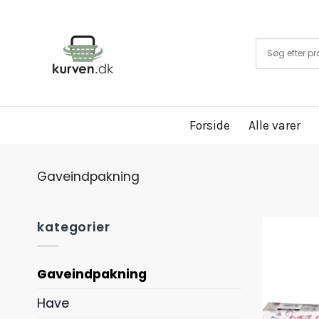
Fortsæt
til
indhold
Forside
Alle varer
Gaveindpakning
kategorier
Gaveindpakning
Have