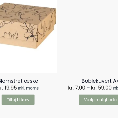
varianter.
Mulighederne
kan
vælges
på
varesiden
Blomstret æske
Boblekuvert A
Pri
r.
19,95
kr.
7,00
–
kr.
59,00
Inkl. moms
In
kr.
til
Tilføj til kurv
Vælg muligheder
kr
Dette
vare