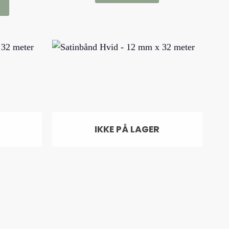
. 27,95
er.
ederne
s
IKKE PÅ LAGER
den