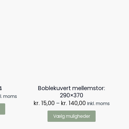
Boblekuvert mellemstor:
4
290×370
sinterval:
kl. moms
 7,00
Prisinterval:
kr.
15,00
–
kr.
140,00
Inkl. moms
kr. 15,00
. 59,00
til
Vælg muligheder
kr. 140,00
Dette