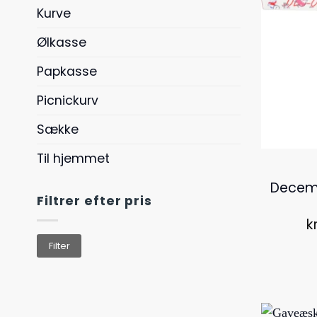
Kurve
Ølkasse
Papkasse
Picnickurv
Sække
Til hjemmet
Decem
Filtrer efter pris
kr
Mindste
Højeste
Filter
pris
pris