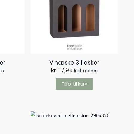
vælges
på
varesiden
er
Vinæske 3 flasker​
kr.
17,95
ms
Inkl. moms
Tilføj til kurv