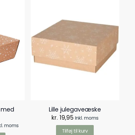
r med
Lille julegaveæske
kr.
19,95
Inkl. moms
isinterval:
kl. moms
. 18,95
Tilføj til kurv