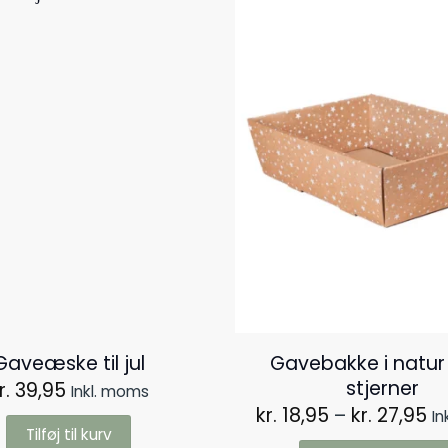
Gavebakke i natu
Gaveæske til jul
stjerner
r.
39,95
Inkl. moms
Pr
kr.
18,95
–
kr.
27,95
In
kr
Tilføj til kurv