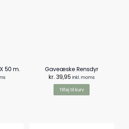
 X 50 m.
Gaveæske Rensdyr
kr.
39,95
oms
Inkl. moms
Tilføj til kurv