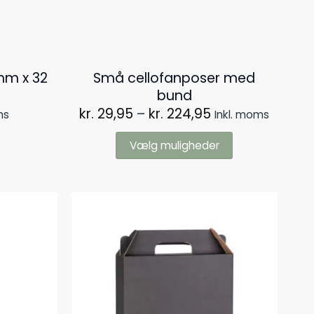
mm x 32
Små cellofanposer med
bund
Prisinterval:
kr.
29,95
–
kr.
224,95
ms
Inkl. moms
kr. 29,95
til
Vælg muligheder
kr. 224,95
Dette
vare
har
flere
varianter.
Mulighederne
kan