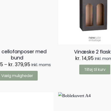
e cellofanposer med
Vinæske 2 flask
bund​
kr.
14,95
Inkl. mo
Prisinterval:
5
–
kr.
379,95
Inkl. moms
kr. 49,95
Tilføj til kurv
til
Vælg muligheder
kr. 379,95
Dette
vare
har
flere