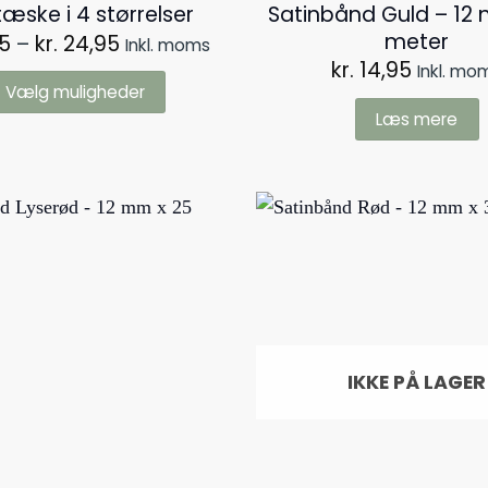
Satinbånd Guld – 12
æske i 4 størrelser
meter
Prisinterval:
5
–
kr.
24,95
Inkl. moms
kr. 6,95
kr.
14,95
Inkl. mo
til
Vælg muligheder
kr. 24,95
Læs mere
Dette
vare
har
flere
varianter.
Mulighederne
kan
vælges
IKKE PÅ LAGER
på
varesiden