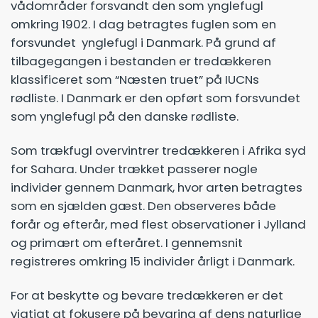
vådområder forsvandt den som ynglefugl
omkring 1902. I dag betragtes fuglen som en
forsvundet ynglefugl i Danmark. På grund af
tilbagegangen i bestanden er tredækkeren
klassificeret som “Næsten truet” på IUCNs
rødliste. I Danmark er den opført som forsvundet
som ynglefugl på den danske rødliste.
Som trækfugl overvintrer tredækkeren i Afrika syd
for Sahara. Under trækket passerer nogle
individer gennem Danmark, hvor arten betragtes
som en sjælden gæst. Den observeres både
forår og efterår, med flest observationer i Jylland
og primært om efteråret. I gennemsnit
registreres omkring 15 individer årligt i Danmark.
For at beskytte og bevare tredækkeren er det
vigtigt at fokusere på bevaring af dens naturlige