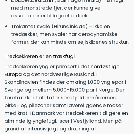
Dobbeltbekkasin (Gallinago media) – En fugl
med mønstrede fjer, der kunne give
associationer til lagdelte dæk.
Trekantet svale (Hirundinidae) – Ikke en
tredækker, men svaler har aerodynamiske
former, der kan minde om sejlskibenes struktur.
Tredækkeren er en trækfugl
Tredækkeren yngler primært i det
nordøstlige
Europa
og det nordvestlige Rusland. I
Skandinavien findes der omkring 1.000 ynglepar i
Sverige og mellem 5.000-15.000 par i Norge. Den
foretrækker habitater som fjeldområdernes
birke- og pilezoner samt lavereliggende moser
med krat. I Danmark var tredækkeren tidligere en
almindelig ynglefugl, især i Vestjylland. Men på
grund af intensiv jagt og dræning af