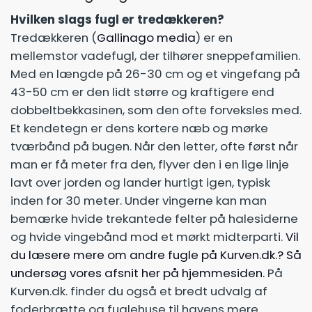
Hvilken slags fugl er tredækkeren​?
Tredækkeren (
Gallinago media
) er en
mellemstor vadefugl, der tilhører sneppefamilien.
Med en længde på 26-30 cm og et vingefang på
43-50 cm er den lidt større og kraftigere end
dobbeltbekkasinen, som den ofte forveksles med.
Et kendetegn er dens kortere næb og mørke
tværbånd på bugen. Når den letter, ofte først når
man er få meter fra den, flyver den i en lige linje
lavt over jorden og lander hurtigt igen, typisk
inden for 30 meter. Under vingerne kan man
bemærke hvide trekantede felter på halesiderne
og hvide vingebånd mod et mørkt midterparti.
Vil
du læsere mere om andre fugle på Kurven.dk.? Så
undersøg vores afsnit her på hjemmesiden.
På
Kurven.dk. finder du også et bredt udvalg af
foderbrætte og fuglehuse til havens mere