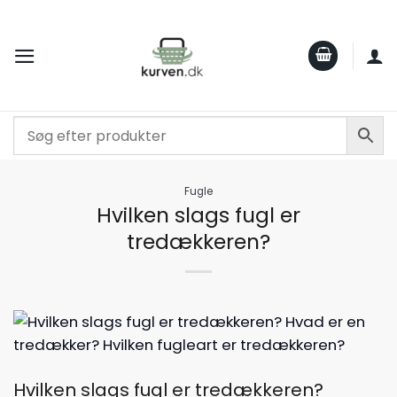
Fortsæt
til
indhold
Fugle
Hvilken slags fugl er
tredækkeren​?
Hvilken slags fugl er tredækkeren​?