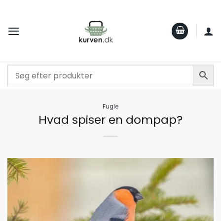
Fortsæt
til
indhold
Fugle
Hvad spiser en dompap?