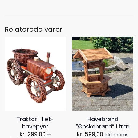
Relaterede varer
Traktor i flet-
Havebrønd
havepynt
“Ønskebrønd” i træ
kr.
299,00
–
kr.
599,00
Inkl. moms