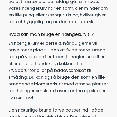
tidløst materiale, der aldrig går af mode.
Vores hængekurv har en form, der minder om
en lille pung eller “kænguru kurv”, hvilket giver
den et hyggeligt og anderledes udtryk.
Hvad kan man bruge en hængekurv til?
En hængekurv er perfekt, når du gerne vil
have mere plads: Uden at fylde mere. Hæng
den på væggen i entreen til nøgler, solbriller
eller endda handsker, i køkkenet til
krydderurter eller på badeværelset til
småting. Du kan også bruge den som en lille
hængende blomsterkurv med grønne planter,
der hænger smukt ud over kanten og skaber
liv i rummet.
Den naturlige brune farve passer ind i både
moderne og klassiske hjem. Den giver et