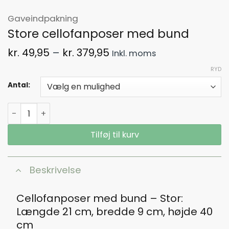
Gaveindpakning
Store cellofanposer med bund​
Prisinterval:
kr.
49,95
–
kr.
379,95
Inkl. moms
kr. 49,95
RYD
til
kr. 379,95
Antal:
Store cellofanposer med bund​ antal
Tilføj til kurv
Beskrivelse
Cellofanposer med bund​ – Stor:
Længde 21 cm, bredde 9 cm, højde 40
cm